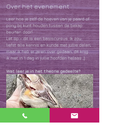
Over het evenement
Leer hoe je zelf de hoeven van je paard of 
pony bij kunt houden tussen de bekap 
beurten door!
Let op - dit is een basiscursus. Ik zou 
liefst alle kennis en kunde met jullie delen, 
maar ik heb er jaren over gedaan, dit krijg 
ik niet in 1 dag in jullie hoofden helaas ;)
Wat leer je in het theorie gedeelte?
De basis anatomie, en wat die 
onderdelen doen