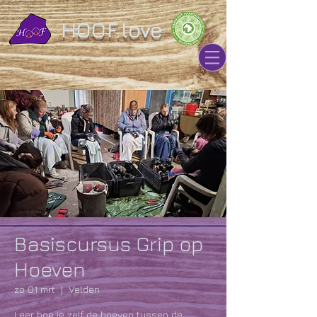
HOOF.love
Basiscursus Grip op
Hoeven
zo 01 mrt
  |  
Velden
Leer hoe je zelf de hoeven tussen de