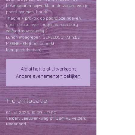
bekapbeurten bijwerkt, en de voeten van je
paard optimaal houdt!
Theorie + praktijk op paardloze hoeven;
geen stress over foutjes en een berg
zelfvertrouwen erbij ;)
Lunch inbegrepen, GEREEDSCHAP ZELF
MEENEMEN (heel beperkt
leengereedschap)
Aiaiai het is al uitverkocht
Andere evenementen bekijken
Tijd en locatie
01 mrt 2026, 10:00 – 17:00
Velden, Leeuwerikweg 21, 5941 AL Velden,
Nederland