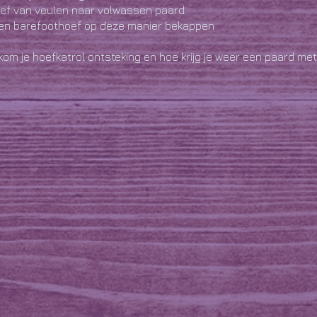
oef van veulen naar volwassen paard
n barefoothoef op deze manier bekappen
om je hoefkatrol ontsteking en hoe krijg je weer een paard m
 hoef er van binnen uit en hoe is het te voorkomen en te gen
jkdeel?
messen,
ken met mes, rasp en tang
r moet gebeuren aan de oefenhoeven
 de Barefoot bekapmethode
lekkers … een heerlijke lunch en ook in de middag is er altijd iets
hoeven als je wilt.
 geen stress te geven, zelf geen stress met vervoer, je hoeft h
op je gemak de theorie in de praktijk over zetten.