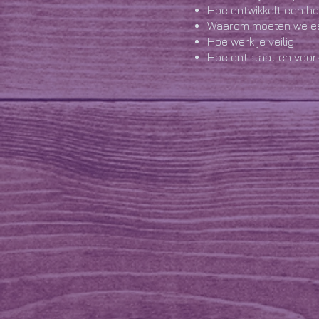
Hoe ontwikkelt een h
Waarom moeten we ee
Hoe werk je veilig
Hoe ontstaat en voork
Hoe ziet een bevangen
Wat doe je in het prakti
Leren slijpen van je 
Correct en veilig wer
Bespreken van wat e
Leren toepassen van
Wat krijg je ervoor
Koffie, thee met altijd iets 
belangrijkste : zoveel oefen
Je hoeft dus je eigen paard
fouten te maken, en je kunt 