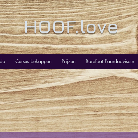
HOOF.love
nda
Cursus bekappen
Prijzen
Barefoot Paardadviseur