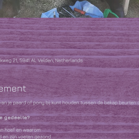
kweg 21, 5941 AL Velden, Netherlands
nement
van je paard of pony bij kunt houden tussen de bekap beurten 
ie gedeelte?
een hoef en waarom
 en zijn voeten gezond