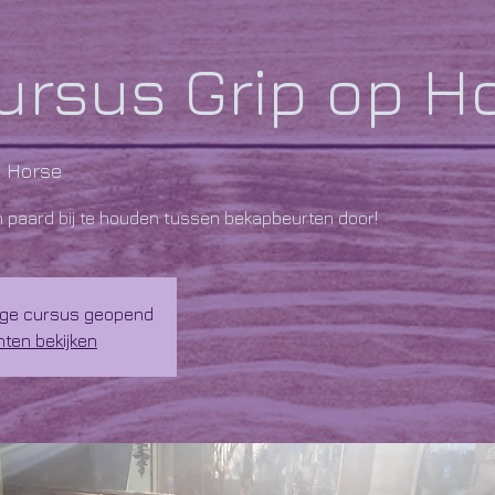
ursus Grip op H
 Horse
n paard bij te houden tussen bekapbeurten door!
rige cursus geopend
ten bekijken