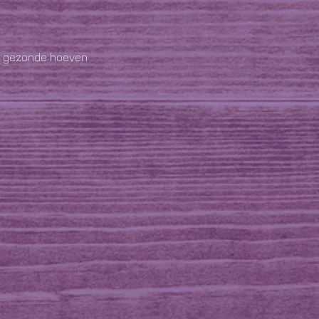
et gezonde hoeven
ezen
 te drinken en vooral het
elemaal niet bang te zijn om