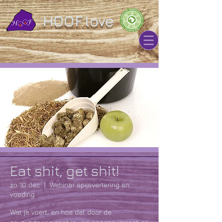
HOOF.love
Eat shit, get shit!
zo 10 dec
  |  
Webinar spijsvertering en
voeding
Wat je voert, en hoe dat door de