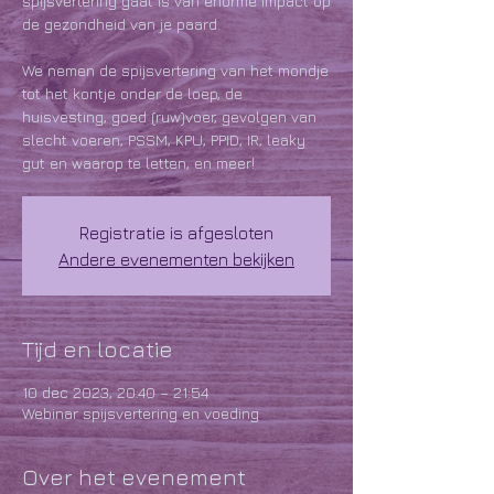
spijsvertering gaat is van enorme impact op
de gezondheid van je paard.
We nemen de spijsvertering van het mondje
tot het kontje onder de loep, de
huisvesting, goed (ruw)voer, gevolgen van
slecht voeren, PSSM, KPU, PPID, IR, leaky
gut en waarop te letten, en meer!
Registratie is afgesloten
Andere evenementen bekijken
Tijd en locatie
10 dec 2023, 20:40 – 21:54
Webinar spijsvertering en voeding
Over het evenement