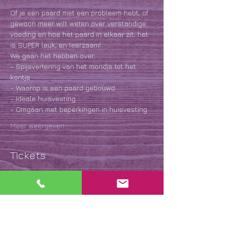
Of je een paard met een probleem hebt, of 
gewoon meer wilt weten over verstandige 
voeding en hoe het paard in elkaar zit; het 
is SUPER leuk, en leerzaam!
We gaan het hebben over:
- Spijsvertering van het mondje tot het 
kontje
- Waarop is een paard gebouwd
- Ideale huisvesting
- Omgaan met beperkingen in huisvesting
Meer weergeven
Tickets
Verkoop geëindigd op
Soort ticket
Eat shit, get shit!