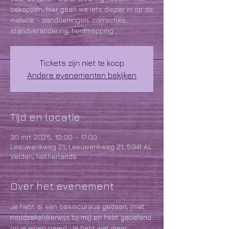
bekappen; hier gaan we iets dieper in op de
materie - aandoeningen, correcties,
standverandering, hoofmapping...
Tickets zijn niet te koop
Andere evenementen bekijken
Tijd en locatie
30 mrt 2025, 10:00 – 17:00
Leeuwerikweg 21, Leeuwerikweg 21, 5941 AL
Velden, Netherlands
Over het evenement
Je hebt al een basiscursus gedaan, (niet 
noodzakelijkerwijs bij mij) en hebt geoefend 
op je eigen paard. Je hebt wat meer 