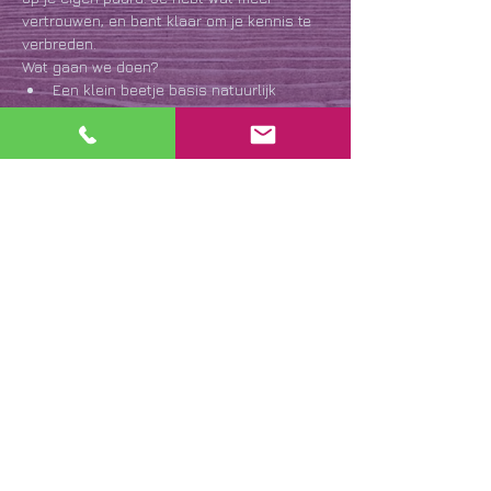
vertrouwen, en bent klaar om je kennis te 
verbreden.
Wat gaan we doen?
Een klein beetje basis natuurlijk
Anatomie
Afwikkel patroon
Hoofmapping
Meer weergeven
Deel dit evenement
Appen 24/7, bellen na 19.00 -
06