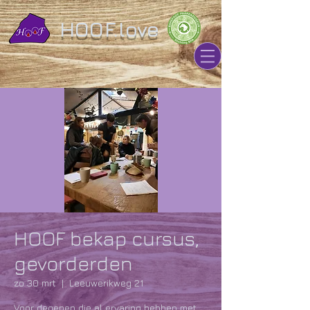
HOOF.love
HOOF bekap cursus,
gevorderden
zo 30 mrt
  |  
Leeuwerikweg 21
Voor degenen die al ervaring hebben met