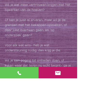
Wil je wat meer vertrouwen krijgen met het 
bijwerken van de hoeven?
Of ben je juist al ervaren, maar wil je de 
grenzen met het bekappen opzoeken, of 
daar juist overheen gaan, en 'op 
onderzoek' gaan?
Voor elk wat wils- heb je wat 
ondersteuning nodig, dan krijg je die. 
Wil je een poging tot ontleden doen, of 
kijken waar dat leven nu echt begint- ga je 
gang! 
Leef je uit, leer bij, alles onder het genot 
van koffie, thee, en wat lekkers voor erbij 
natuurlijk. 
Meer weergeven