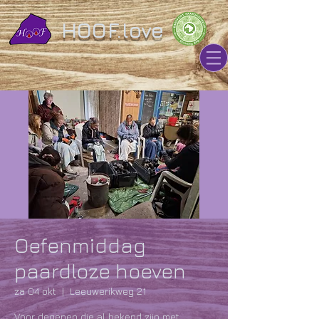
HOOF.love
Oefenmiddag
paardloze hoeven
za 04 okt
  |  
Leeuwerikweg 21
Voor degenen die al bekend zijn met