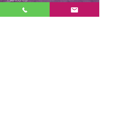
Verkoop geëindigd op
Soort ticket
Rotstraal, Scheuren,
Schimmels
Meer info
Prijs
€ 7,50
Deel dit evenement