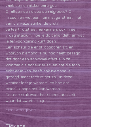
vaak een onmiskenbare geur.
Of alleen een diepe straalgroeve? Of 
misschien wel een 'rommelige' straal, met 
van die vieze stinkende prut?
Je leert rotstraal herkennen, ook in een 
vroeg stadium, hoe je dit behandelt, en wat 
je ter voorkoming kunt doen. 
Een scheur die er al jaaaaaren zit, en 
waarvan niemand je nu nog heeft gezegd 
dat daar een schimmelinfectie in zit.
Waarom die scheur er zit, en dat die toch 
echt eruit kan, heeft ook niemand je 
gezegd, maar toch is het zo... In deze 
webinar leer je waarom, en hoe dat 
eindelijk opgelost kan worden!
Dat ene stuk waar het steeds brokkelt, 
waar dat zwarte lijntje zit.
Meer weergeven
Tickets