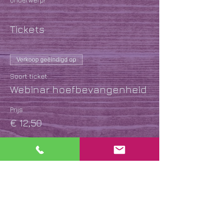
Tickets
Verkoop geëindigd op
Soort ticket
Webinar hoefbevangenheid
Prijs
€ 12,50
Uitverkocht
Soort ticket
gratis hb
Prijs
€ 0,00