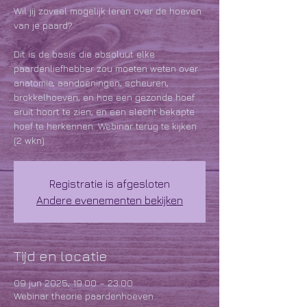
Wil jij zoveel mogelijk leren over de hoeven
van je paard?
Dit is de basis die absoluut elke
paardenliefhebber zou moeten weten over
anatomie, aandoeningen, scheuren,
brokkelhoeven, en hoe een gezonde hoef
eruit hoort te zien, en een slecht bekapte
hoef te herkennen. Webinar terug te kijken
(2 wkn)
Registratie is afgesloten
Andere evenementen bekijken
Tijd en locatie
09 jun 2025, 19:00 – 23:00
Webinar theorie paardenhoeven