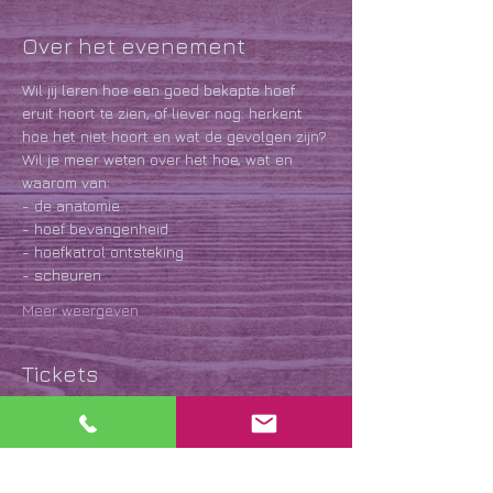
Over het evenement
Wil jij leren hoe een goed bekapte hoef 
eruit hoort te zien, of liever nog: herkent 
hoe het niet hoort en wat de gevolgen zijn?
W﻿il je meer weten over het hoe, wat en 
waarom van:
-﻿ de anatomie
- hoef bevangenheid
- hoefkatrol ontsteking
- scheuren
Meer weergeven
Tickets
Verkoop geëindigd op
Soort ticket