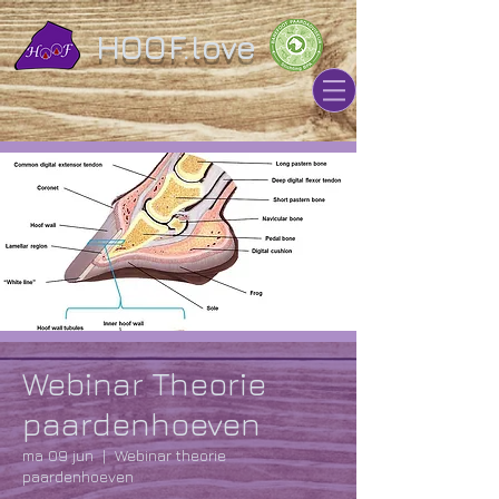
HOOF.love
Webinar Theorie
paardenhoeven
ma 09 jun
  |  
Webinar theorie
paardenhoeven